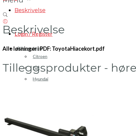
Beskrivelse
Beskrivelse
Login / Register
Alle løsninger i PDF: ToyotaHiacekort.pdf
Bilinnredning
Citroen
Tilleggsprodukter - hør
Fiat
Hyundai
Isuzu
Mercedes
Mitsubishi
Nissan
Opel