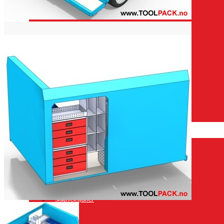
Opel
Peugeot
Renault
Toyota
Volkswagen
Andre merker
Tilbehør
Produkter
Hyllereoler, hyllevanger og hyller
Skuffeseksjoner
Bunnskuffer
Skapseksjoner
Tilbehør