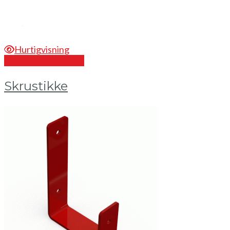
Hurtigvisning
Send en forespørsel
Skrustikke