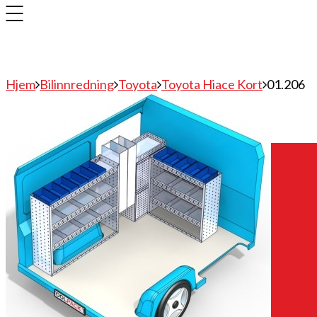
Hjem
Bilinnredning
Toyota
Toyota Hiace Kort
01.206
Bilinnredning
Citroen
Fiat
Hyundai
Isuzu
Mercedes
Mitsubishi
Nissan