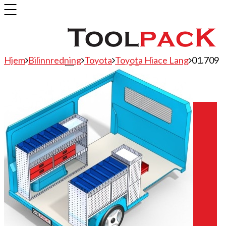
Hjem
Bilinnredning
Toyota
Toyota Hiace Lang
01.709
Bilinnredning
Citroen
Fiat
Hyundai
Isuzu
Mercedes
Mitsubishi
Nissan