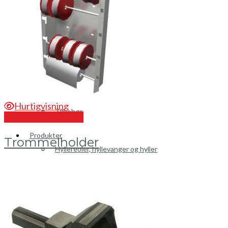
Peugeot
Renault
Toyota
Volkswagen
Andre merker
Hurtigvisning
Tilbehør
Send en forespørsel
Produkter
Trommelholder
Hyllereoler, hyllevanger og hyller
Skuffeseksjoner
Bunnskuffer
Skapseksjoner
Tilbehør