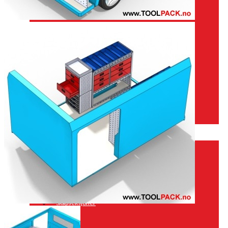
Opel
Peugeot
Renault
Toyota
Volkswagen
Andre merker
Tilbehør
Produkter
Hyllereoler, hyllevanger og hyller
Skuffeseksjoner
Bunnskuffer
Skapseksjoner
Tilbehør