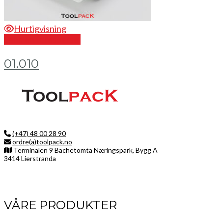
Hurtigvisning
Send en forespørsel
01.010
(+47) 48 00 28 90
ordre(a)toolpack.no
Terminalen 9 Bachetomta Næringspark, Bygg A
3414 Lierstranda
Facebook
LinkedIn
Instagram
VÅRE PRODUKTER