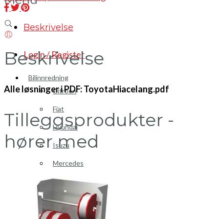
Beskrivelse
Beskrivelse
Login / Register
Bilinnredning
Alle løsninger i PDF: ToyotaHiacelang.pdf
Citroen
Fiat
Tilleggsprodukter -
Hyundai
hører med
Isuzu
Mercedes
Mitsubishi
Nissan
Opel