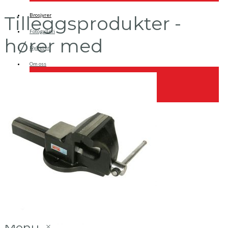
Brosjyrer
Tilleggsprodukter -
Fotogalleri
hører med
Nyheter
Om oss
Skreddersøm
Ansatte
Kontakt oss
Login / Register
Menu