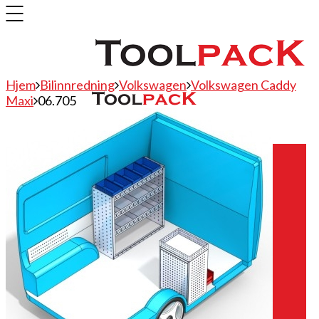
Hjem
Bilinnredning
Volkswagen
Volkswagen Caddy
Maxi
06.705
Bilinnredning
Citroen
Fiat
Hyundai
Isuzu
Mercedes
Mitsubishi
Nissan