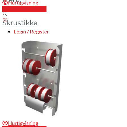
Hurtigvisning
Send en forespørsel
Skrustikke
Login / Register
Bilinnredning
Citroen
Fiat
Hyundai
Isuzu
Mercedes
Mitsubishi
Nissan
Hurtigvisning
Opel