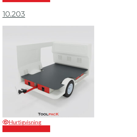
10.203
Hurtigvisning
Send en forespørsel