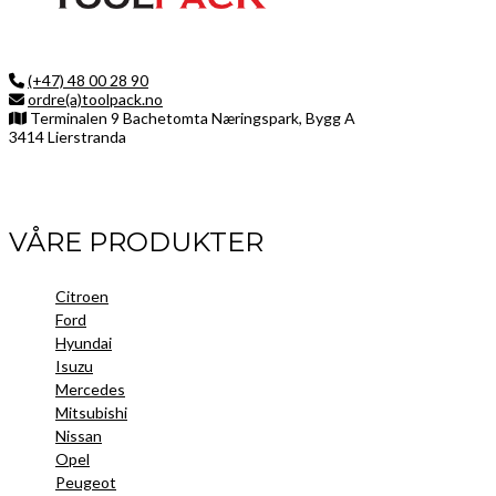
(+47) 48 00 28 90
ordre(a)toolpack.no
Terminalen 9 Bachetomta Næringspark, Bygg A
3414 Lierstranda
Facebook
LinkedIn
Instagram
VÅRE PRODUKTER
Citroen
Ford
Hyundai
Isuzu
Mercedes
Mitsubishi
Nissan
Opel
Peugeot