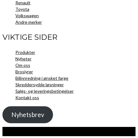
Renault
Toyota
Volkswagen
Andre merker
VIKTIGE SIDER
Produkter
Nyheter
Om oss
Brosjyrer
Bilinnredning i ønsket farge
Skreddersydde løsninger
Salgs- og leveringsbetingelser
Kontakt oss
Nyhetsbrev
Kopibeskyttelse 2021 Toolpack AS - Alle rettigheter. Nettside laget av
Guru
Utvikling.no