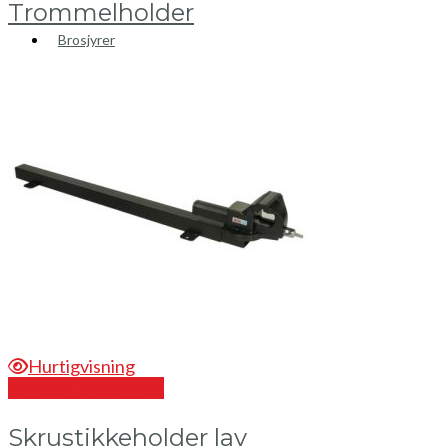
Trommelholder
Brosjyrer
Fotogalleri
Nyheter
Om oss
Skreddersøm
Ansatte
Kontakt oss
Mini Cart
Hurtigvisning
Send en forespørsel
Skrustikkeholder lav