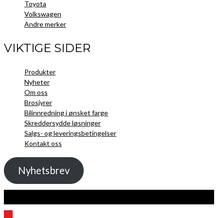
Toyota
Volkswagen
Andre merker
VIKTIGE SIDER
Produkter
Nyheter
Om oss
Brosjyrer
Bilinnredning i ønsket farge
Skreddersydde løsninger
Salgs- og leveringsbetingelser
Kontakt oss
Nyhetsbrev
Kopibeskyttelse 2021 Toolpack AS - Alle rettigheter. Nettside laget av
Guru
Utvikling.no