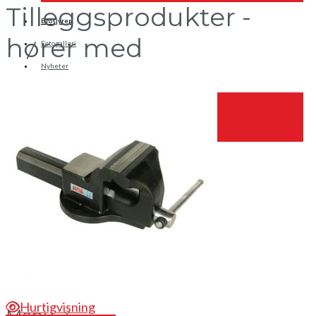
Tilleggsprodukter -
Brosjyrer
hører med
Fotogalleri
Nyheter
Om oss
Skreddersøm
Ansatte
Kontakt oss
Login / Register
Hurtigvisning
Menu