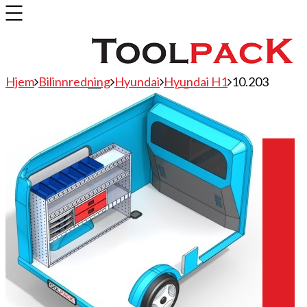
Hjem
Bilinnredning
Hyundai
Hyundai H1
10.203
Bilinnredning
Citroen
Fiat
Hyundai
Isuzu
Mercedes
Mitsubishi
Nissan