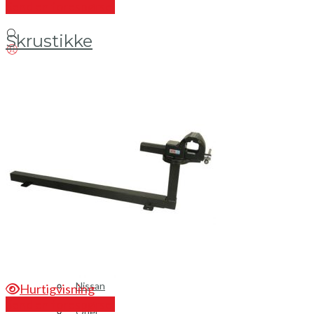
Send en forespørsel
Skrustikke
Login / Register
Bilinnredning
Citroen
Fiat
Hyundai
Isuzu
Mercedes
Mitsubishi
Nissan
Hurtigvisning
Send en forespørsel
Opel