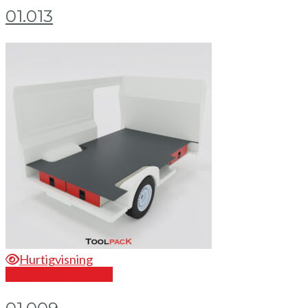
01.013
Hurtigvisning
Send en forespørsel