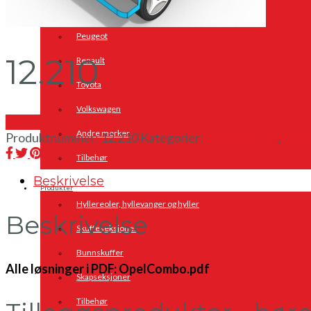
Opel
Peugeot
12.210
Renault
Toyota
Volkswagen
Send en forespørsel
Andre merker
Produktnummer:
12.210
Kategorier:
Bilinnredning
,
Opel
Tilbehør
Beskrivelse
Produkter
Hyllereoler, hyllevanger og hyller
Beskrivelse
Skuffeseksjoner
Bunnskuffer
Alle løsninger i PDF: OpelCombo.pdf
Skapseksjoner
Tilbehør