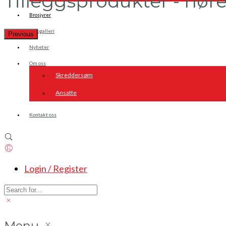
Tilleggsprodukter - hør
Brosjyrer
Fotogalleri
Previous
Nyheter
Om oss
Skreddersøm
Ansatte
Kontakt oss
Login / Register
Menu