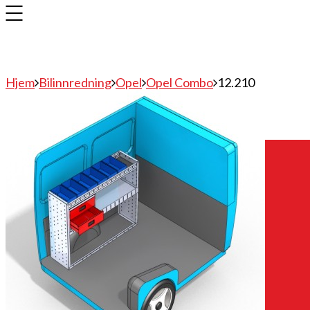
Hjem
Bilinnredning
Opel
Opel Combo
12.210
Bilinnredning
Citroen
Fiat
Hyundai
Isuzu
Mercedes
Mitsubishi
Nissan