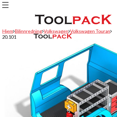
Hjem
Bilinnredning
Volkswagen
Volkswagen Touran
20.101
Bilinnredning
Citroen
Fiat
Hyundai
Isuzu
Mercedes
Mitsubishi
Nissan