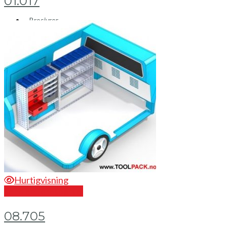
01.017
Brosjyrer
Fotogalleri
Nyheter
Om oss
Skreddersøm
Ansatte
Kontakt oss
Mini Cart
Hurtigvisning
Send en forespørsel
08.705