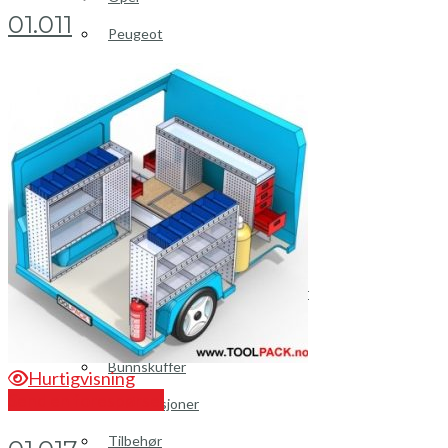
01.011
Peugeot
Renault
Toyota
Volkswagen
Andre merker
Tilbehør
Produkter
Hyllereoler, hyllevanger og hyller
Skuffeseksjoner
Bunnskuffer
Hurtigvisning
Send en forespørsel
Skapseksjoner
Tilbehør