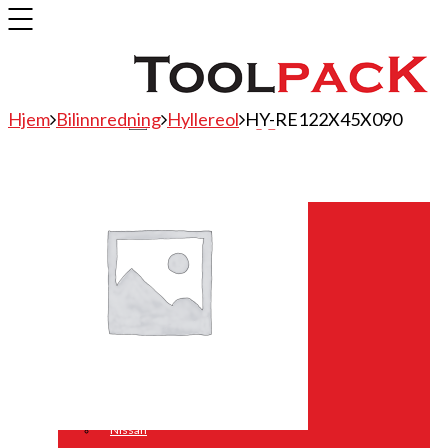
Hjem
Bilinnredning
Hyllereol
HY-RE122X45X090
Bilinnredning
Citroen
Fiat
Hyundai
Isuzu
Mercedes
Mitsubishi
Nissan