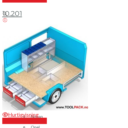
10.201
Login / Register
Bilinnredning
Citroen
Fiat
Hyundai
Isuzu
Mercedes
Mitsubishi
Hurtigvisning
Nissan
Send en forespørsel
Opel