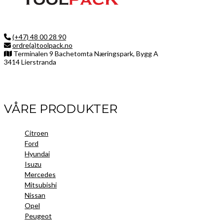
(+47) 48 00 28 90
ordre(a)toolpack.no
Terminalen 9 Bachetomta Næringspark, Bygg A
3414 Lierstranda
Facebook
LinkedIn
Instagram
VÅRE PRODUKTER
Citroen
Ford
Hyundai
Isuzu
Mercedes
Mitsubishi
Nissan
Opel
Peugeot