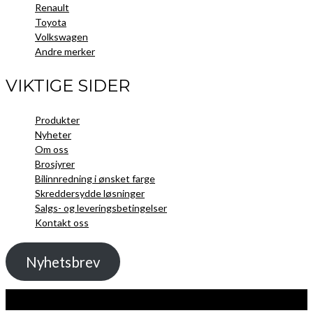
Renault
Toyota
Volkswagen
Andre merker
VIKTIGE SIDER
Produkter
Nyheter
Om oss
Brosjyrer
Bilinnredning i ønsket farge
Skreddersydde løsninger
Salgs- og leveringsbetingelser
Kontakt oss
Nyhetsbrev
Kopibeskyttelse 2021 Toolpack AS - Alle rettigheter. Nettside laget av
Guru
Utvikling.no