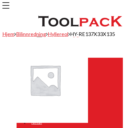
Hjem
Bilinnredning
Hyllereol
HY-RE137X33X135
Bilinnredning
Citroen
Fiat
Hyundai
Isuzu
Mercedes
Mitsubishi
Nissan