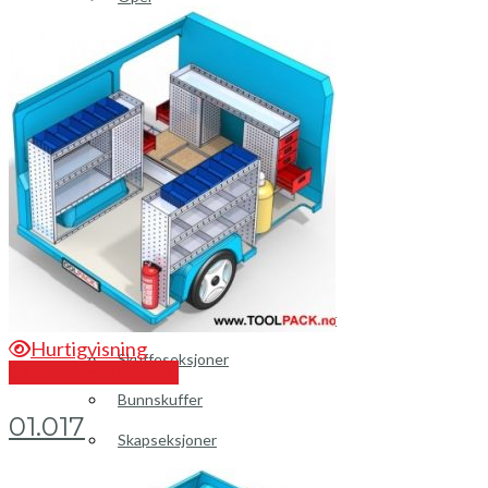
Peugeot
Renault
Toyota
Volkswagen
Andre merker
Tilbehør
Produkter
Hyllereoler, hyllevanger og hyller
Hurtigvisning
Skuffeseksjoner
Send en forespørsel
Bunnskuffer
01.017
Skapseksjoner
Tilbehør