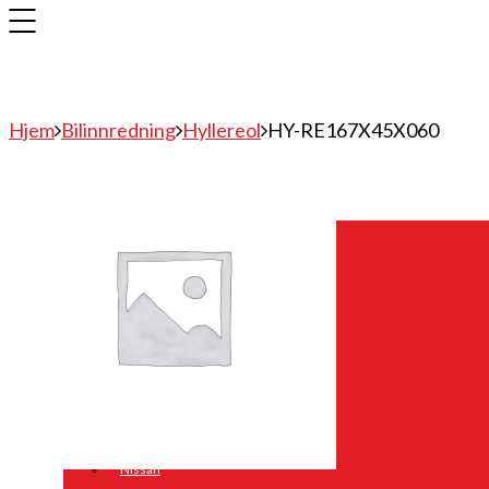
Hjem
Bilinnredning
Hyllereol
HY-RE167X45X060
Bilinnredning
Citroen
Fiat
Hyundai
Isuzu
Mercedes
Mitsubishi
Nissan