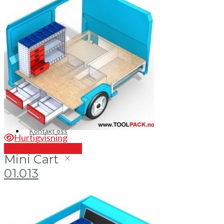
Brosjyrer
Fotogalleri
Nyheter
Om oss
Skreddersøm
Ansatte
Kontakt oss
Hurtigvisning
Send en forespørsel
Mini Cart
01.013