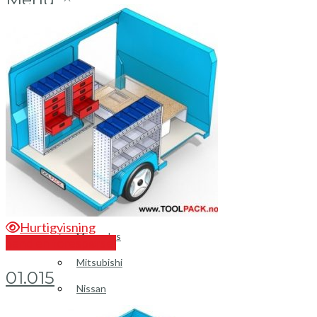
Login / Register
Bilinnredning
Citroen
Fiat
Hyundai
Isuzu
Hurtigvisning
Mercedes
Send en forespørsel
Mitsubishi
01.015
Nissan
Opel