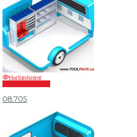
Hurtigvisning
Send en forespørsel
08.705