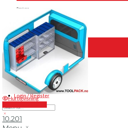
Brosjyrer
Fotogalleri
Nyheter
Om oss
Skreddersøm
Ansatte
Kontakt oss
Login / Register
Hurtigvisning
Send en forespørsel
10.201
Menu