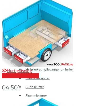
Peugeot
Renault
Toyota
Volkswagen
Andre merker
Tilbehør
Produkter
Hyllereoler, hyllevanger og hyller
Hurtigvisning
Send en forespørsel
Skuffeseksjoner
04.501
Bunnskuffer
Skapseksjoner
Tilbehør