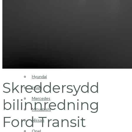
Login / Register
Bilinnredning
Citroen
Fiat
Hyundai
Skreddersydd
Isuzu
Mercedes
bilinnredning
Mitsubishi
Ford Transit
Nissan
Opel