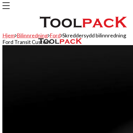
Hjem
Bilinnredning
Ford
Skreddersydd bilinnredning
Ford Transit Custom
Bilinnredning
Citroen
Fiat
Hyundai
Isuzu
Mercedes
Mitsubishi
Nissan