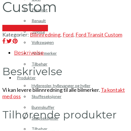
Custom
Peugeot
Renault
Send en forespørsel
Toyota
Kategorier:
Bilinnredning
,
Ford
,
Ford Transit Custom
Volkswagen
Beskrivelse
Andre merker
Tilbehør
Beskrivelse
Produkter
Hyllereoler, hyllevanger og hyller
Vi kan levere bilinnredning til alle bilmerker.
Ta kontakt
med oss
Skuffeseksjoner
Bunnskuffer
Tilhørende produkter
Skapseksjoner
Tilbehør