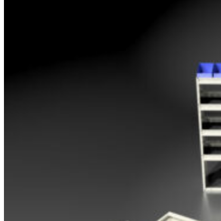
Opel
Peugeot
Renault
Toyota
Volkswagen
Andre merker
Tilbehør
Produkter
Hyllereoler, hyllevanger og hyller
Skuffeseksjoner
Bunnskuffer
Skapseksjoner
Tilbehør