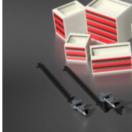
Brosjyrer
Fotogalleri
Nyheter
Om oss
Skreddersøm
Ansatte
Kontakt oss
Login / Register
Menu