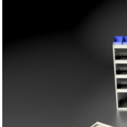
Opel
Peugeot
Renault
Toyota
Volkswagen
Andre merker
Tilbehør
Produkter
Hyllereoler, hyllevanger og hyller
Skuffeseksjoner
Bunnskuffer
Skapseksjoner
Tilbehør