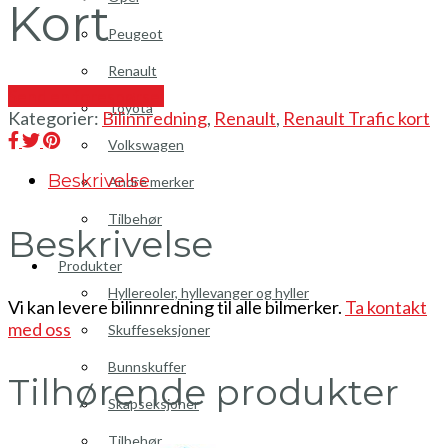
Kort
Peugeot
Renault
Send en forespørsel
Toyota
Kategorier:
Bilinnredning
,
Renault
,
Renault Trafic kort
Volkswagen
Beskrivelse
Andre merker
Tilbehør
Beskrivelse
Produkter
Hyllereoler, hyllevanger og hyller
Vi kan levere bilinnredning til alle bilmerker.
Ta kontakt
med oss
Skuffeseksjoner
Bunnskuffer
Tilhørende produkter
Skapseksjoner
Tilbehør