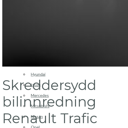
Login / Register
Bilinnredning
Citroen
Fiat
Hyundai
Skreddersydd
Isuzu
Mercedes
bilinnredning
Mitsubishi
Renault Trafic
Nissan
Opel