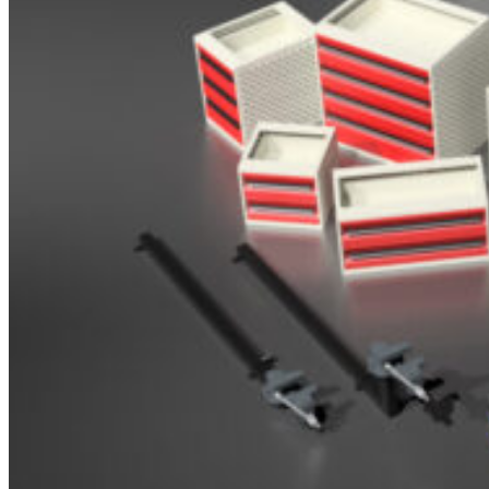
Brosjyrer
Fotogalleri
Nyheter
Om oss
Skreddersøm
Ansatte
Kontakt oss
Login / Register
Menu