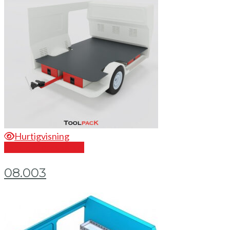
Hurtigvisning
Send en forespørsel
08.003