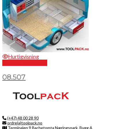
Hurtigvisning
Send en forespørsel
08.507
(+47) 48 00 28 90
ordre(a)toolpack.no
Terminalen 9 Bachetomta Næringspark, Bygg A