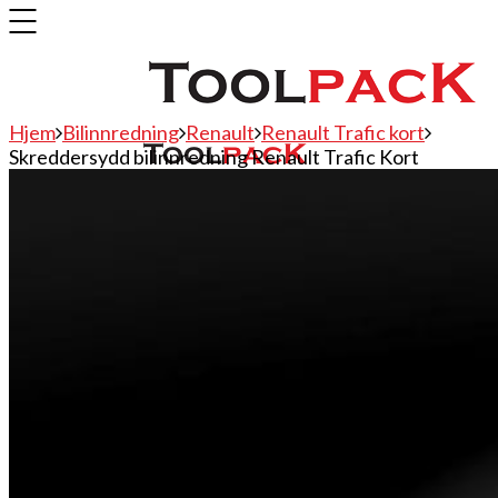
Hjem
Bilinnredning
Renault
Renault Trafic kort
Skreddersydd bilinnredning Renault Trafic Kort
Bilinnredning
Citroen
Fiat
Hyundai
Isuzu
Mercedes
Mitsubishi
Nissan