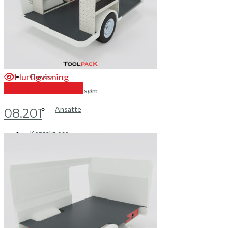
Brosjyrer
Fotogalleri
Nyheter
Hurtigvisning
Om oss
Send en forespørsel
Skreddersøm
Ansatte
08.201
Kontakt oss
Mini Cart