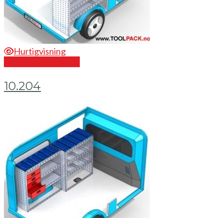
Hurtigvisning
Send en forespørsel
10.204