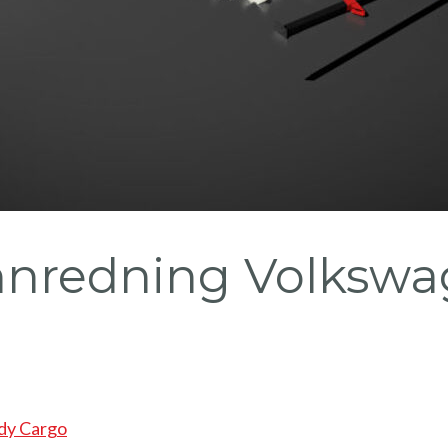
innredning Volksw
dy Cargo