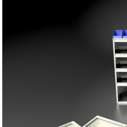
Opel
Peugeot
Renault
Toyota
Volkswagen
Andre merker
Tilbehør
Produkter
Hyllereoler, hyllevanger og hyller
Skuffeseksjoner
Bunnskuffer
Skapseksjoner
Tilbehør