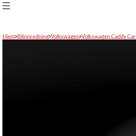
Hjem
Bilinnredning
Volkswagen
Volkswagen Caddy Ca
Bilinnredning
Citroen
Fiat
Hyundai
Isuzu
Mercedes
Mitsubishi
Nissan