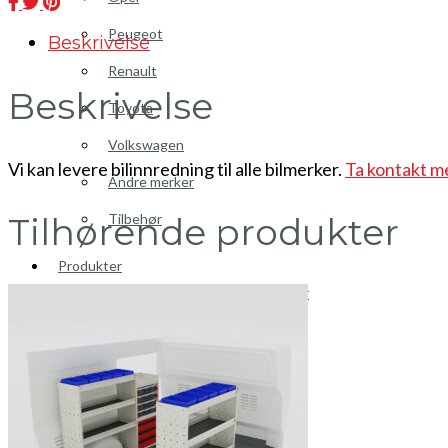
Peugeot
Beskrivelse
Renault
Beskrivelse
Toyota
Volkswagen
Vi kan levere bilinnredning til alle bilmerker.
Ta kontakt m
Andre merker
Tilhørende produkter
Tilbehør
Produkter
Hyllereoler, hyllevanger og hyller
Skuffeseksjoner
Bunnskuffer
Skapseksjoner
Tilbehør