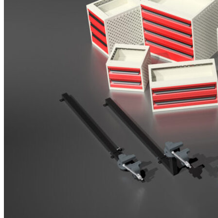
Brosjyrer
Fotogalleri
Nyheter
Om oss
Skreddersøm
Ansatte
Kontakt oss
Login / Register
Menu