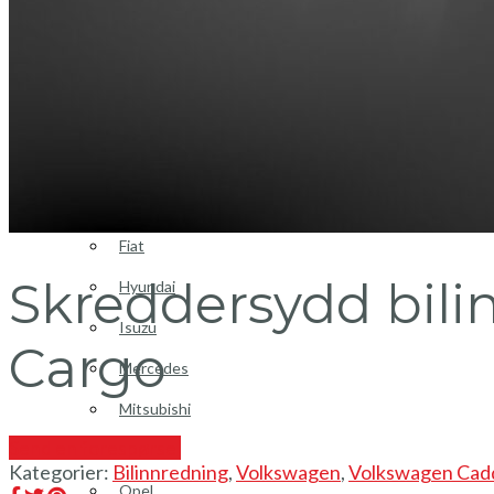
Login / Register
Bilinnredning
Citroen
Fiat
Skreddersydd bil
Hyundai
Isuzu
Cargo
Mercedes
Mitsubishi
Send en forespørsel
Nissan
Kategorier:
Bilinnredning
,
Volkswagen
,
Volkswagen Cad
Opel