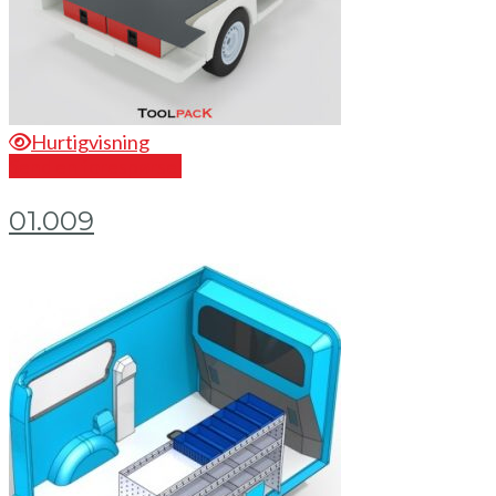
Hurtigvisning
Send en forespørsel
01.009