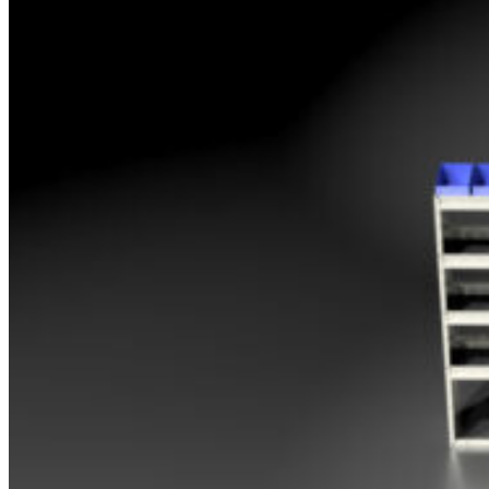
Opel
Peugeot
Renault
Toyota
Volkswagen
Andre merker
Tilbehør
Produkter
Hyllereoler, hyllevanger og hyller
Skuffeseksjoner
Bunnskuffer
Skapseksjoner
Tilbehør