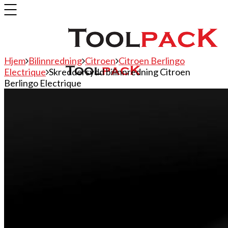
Hjem
Bilinnredning
Citroen
Citroen Berlingo
Electrique
Skreddersydd bilinnredning Citroen
Berlingo Electrique
Bilinnredning
Citroen
Fiat
Hyundai
Isuzu
Mercedes
Mitsubishi
Nissan