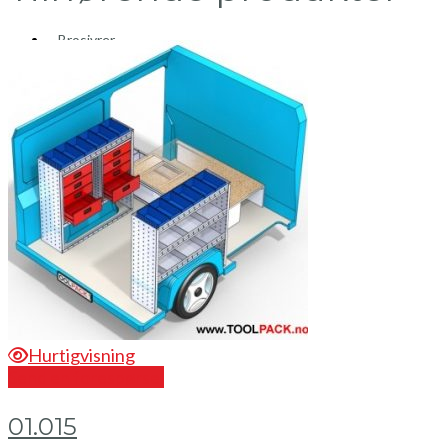
Brosjyrer
Fotogalleri
Nyheter
Om oss
Skreddersøm
Ansatte
Kontakt oss
Mini Cart
Hurtigvisning
Send en forespørsel
01.015