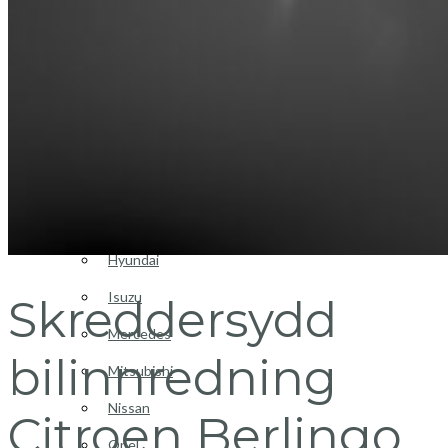
Login / Register
Bilinnredning
Citroen
Fiat
Hyundai
Isuzu
Skreddersydd
Mercedes
bilinnredning
Mitsubishi
Nissan
Citroen Berlingo
Opel