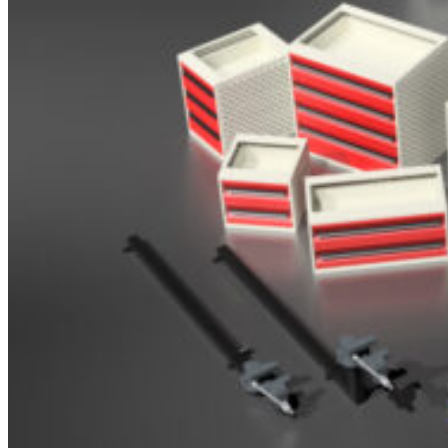
Brosjyrer
Fotogalleri
Nyheter
Om oss
Skreddersøm
Ansatte
Kontakt oss
Login / Register
Menu