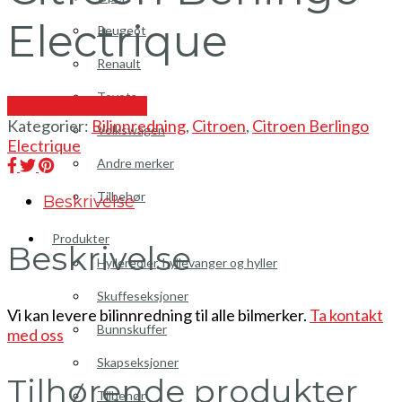
Electrique
Peugeot
Renault
Toyota
Send en forespørsel
Kategorier:
Bilinnredning
,
Citroen
,
Citroen Berlingo
Volkswagen
Electrique
Andre merker
Tilbehør
Beskrivelse
Produkter
Beskrivelse
Hyllereoler, hyllevanger og hyller
Skuffeseksjoner
Vi kan levere bilinnredning til alle bilmerker.
Ta kontakt
Bunnskuffer
med oss
Skapseksjoner
Tilhørende produkter
Tilbehør