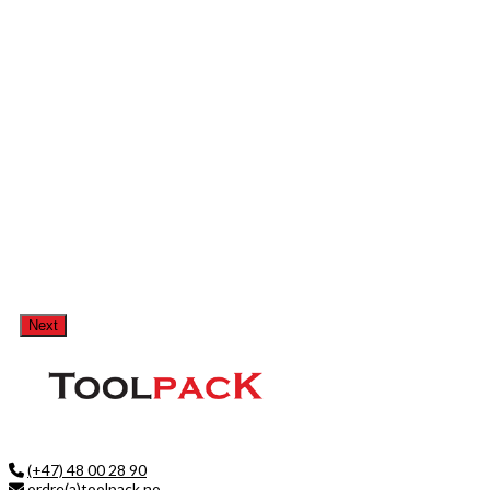
Next
(+47) 48 00 28 90
ordre(a)toolpack.no