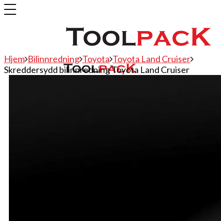
Hjem
Bilinnredning
Toyota
Toyota Land Cruiser
Skreddersydd bilinnredning Toyota Land Cruiser
Bilinnredning
Citroen
Fiat
Hyundai
Isuzu
Mercedes
Mitsubishi
Nissan