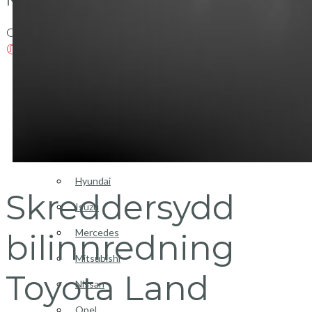
Login / Register
Bilinnredning
Citroen
Fiat
Hyundai
Skreddersydd
Isuzu
Mercedes
bilinnredning
Mitsubishi
Toyota Land
Nissan
Opel