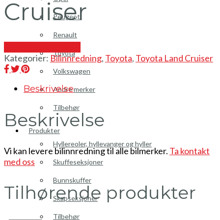
Cruiser
Peugeot
Renault
Send en forespørsel
Toyota
Kategorier:
Bilinnredning
,
Toyota
,
Toyota Land Cruiser
Volkswagen
Beskrivelse
Andre merker
Tilbehør
Beskrivelse
Produkter
Hyllereoler, hyllevanger og hyller
Vi kan levere bilinnredning til alle bilmerker.
Ta kontakt
med oss
Skuffeseksjoner
Bunnskuffer
Tilhørende produkter
Skapseksjoner
Tilbehør