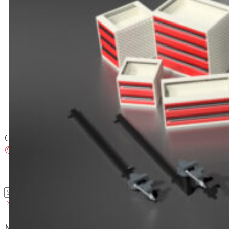
Brosjyrer
Fotogalleri
Nyheter
Om oss
Skreddersøm
Ansatte
Kontakt oss
Login / Register
Menu