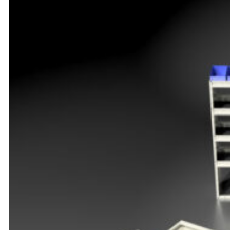
Opel
Peugeot
Renault
Toyota
Volkswagen
Andre merker
Tilbehør
Produkter
Hyllereoler, hyllevanger og hyller
Skuffeseksjoner
Bunnskuffer
Skapseksjoner
Tilbehør