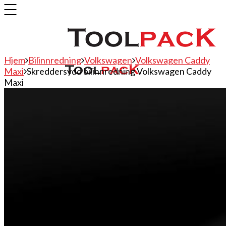
Hjem
Bilinnredning
Volkswagen
Volkswagen Caddy
Maxi
Skreddersydd bilinnredning Volkswagen Caddy
Maxi
Bilinnredning
Citroen
Fiat
Hyundai
Isuzu
Mercedes
Mitsubishi
Nissan