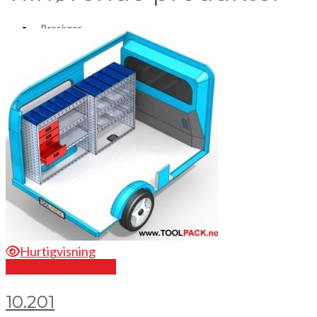
Brosjyrer
Fotogalleri
Nyheter
Om oss
Skreddersøm
Ansatte
Kontakt oss
Mini Cart
Hurtigvisning
Send en forespørsel
10.201