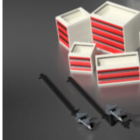
Brosjyrer
Fotogalleri
Nyheter
Om oss
Skreddersøm
Ansatte
Kontakt oss
Login / Register
Menu