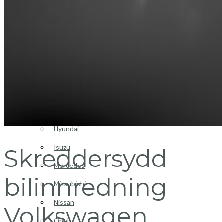
Login / Register
Bilinnredning
Citroen
Fiat
Hyundai
Isuzu
Skreddersydd
Mercedes
bilinnredning
Mitsubishi
Nissan
Volkswagen
Opel