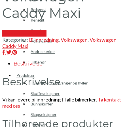
Caddy Maxi
Peugeot
Renault
Toyota
Send en forespørsel
Kategorier:
Bilinnredning
,
Volkswagen
,
Volkswagen
Volkswagen
Caddy Maxi
Andre merker
Tilbehør
Beskrivelse
Produkter
Beskrivelse
Hyllereoler, hyllevanger og hyller
Skuffeseksjoner
Vi kan levere bilinnredning til alle bilmerker.
Ta kontakt
Bunnskuffer
med oss
Skapseksjoner
Tilhørende produkter
Tilbehør