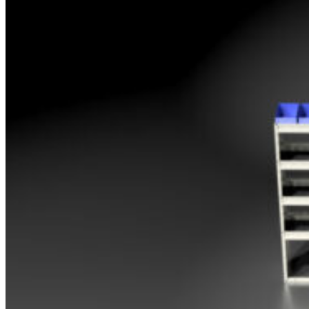
Opel
Peugeot
Renault
Toyota
Volkswagen
Andre merker
Tilbehør
Produkter
Hyllereoler, hyllevanger og hyller
Skuffeseksjoner
Bunnskuffer
Skapseksjoner
Tilbehør